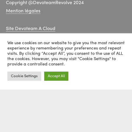
Copyright @DevoteamRevolve 2024
Mention légales
Site Devoteam A Cloud
Conditions générales de vente
We use cookies on our website to give you the most relevant
Accessibilité et déroulé des formations
experience by remembering your preferences and repeat
Catalogue de formations
visits. By clicking “Accept All”, you consent to the use of ALL
the cookies. However, you may visit "Cookie Settings" to
provide a controlled consent.
Linkedin
Cookie Settings
Accept All
Youtube
NOUS CONTACTER
Téléphone:
06 08 67 26 22
Mail:
learn@revolve.team