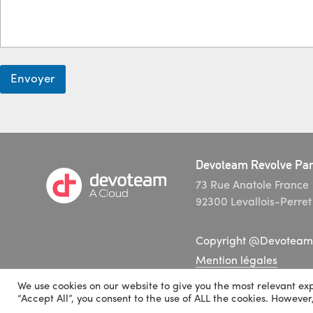
E
-
m
a
i
l
Envoyer
Devoteam Revolve Par
73 Rue Anatole France
92300 Levallois-Perret
Copyright @Devoteam
Mention légales
We use cookies on our website to give you the most relevant ex
“Accept All”, you consent to the use of ALL the cookies. However