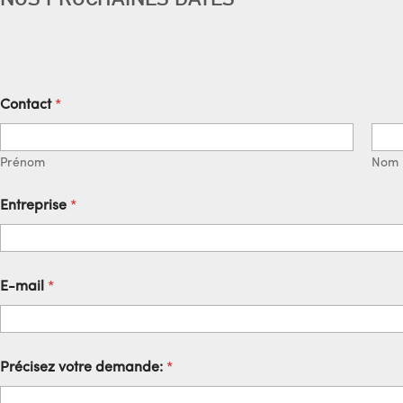
Contact
*
Prénom
Nom
Entreprise
*
*
E-mail
*
C
o
n
t
a
Précisez votre demande:
*
c
t