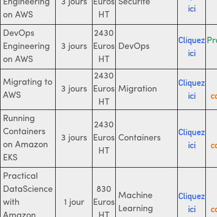
Engineering
3 jours
Euros
Sécurité
ici
on AWS
HT
DevOps
2430
Cliquez
Pr
Engineering
3 jours
Euros
DevOps
ici
on AWS
HT
2430
Cliquez
Migrating to
3 jours
Euros
Migration
ici
c
AWS
HT
Running
2430
Cliquez
Containers
3 jours
Euros
Containers
ici
c
on Amazon
HT
EKS
Practical
DataScience
830
Cliquez
Machine
with
1 jour
Euros
ici
c
Learning
Amazon
HT