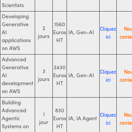
Scientists
Developing
Generative
1560
Cliquez
No
2
AI
Euros
IA, Gen-AI
ici
conta
jours
applications
HT
on AWS
Advanced
Generative
2430
Cliquez
No
3
AI
Euros
IA, Gen-AI
ici
conta
jours
development
HT
on AWS
Building
Advanced
830
Cliquez
No
1
Agentic
Euros
IA, IA Agent
ici
conta
jour
Systems on
HT