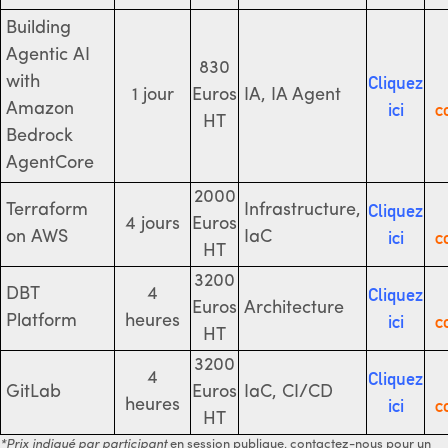
Building
Agentic AI
830
Cliquez
with
1 jour
Euros
IA, IA Agent
ici
c
Amazon
HT
Bedrock
AgentCore
2000
Cliquez
Terraform
Infrastructure,
4 jours
Euros
ici
c
on AWS
IaC
HT
3200
Cliquez
DBT
4
Euros
Architecture
ici
c
Platform
heures
HT
3200
Cliquez
4
GitLab
Euros
IaC, CI/CD
ici
c
heures
HT
*Prix indiqué par participant
en session publique, contactez-nous pour un