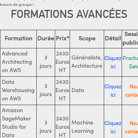
besoin de groupe !
FORMATIONS AVANCÉES
Sess
Formation
Durée
Prix*
Scope
Détail
publi
Advanced
2430
Cliquez
Proch
3
Généraliste,
Architecting
Euros
ici
Dat
jours
Architecture
on AWS
HT
Data
2430
Cliquez
No
3
Warehousing
Euros
Data
ici
conta
jours
on AWS
HT
Amazon
SageMaker
2430
Cliquez
No
3
Machine
Studio for
Euros
ici
conta
jours
Learning
Data
HT