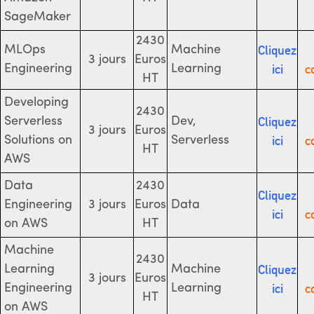
SageMaker
2430
Cliquez
MLOps
Machine
3 jours
Euros
ici
c
Engineering
Learning
HT
Developing
2430
Cliquez
Serverless
Dev,
3 jours
Euros
ici
c
Solutions on
Serverless
HT
AWS
Data
2430
Cliquez
Engineering
3 jours
Euros
Data
ici
c
on AWS
HT
Machine
2430
Cliquez
Learning
Machine
3 jours
Euros
ici
c
Engineering
Learning
HT
on AWS