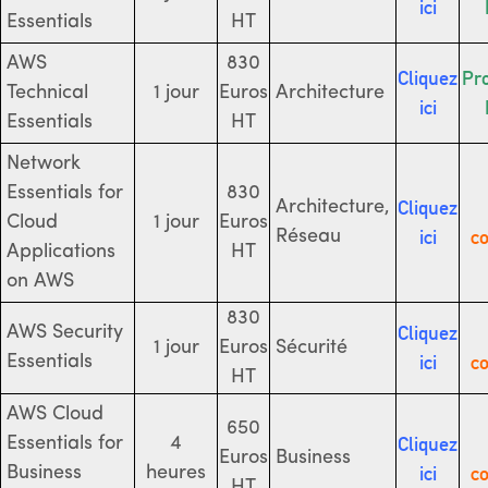
ici
Essentials
HT
AWS
830
Cliquez
Pr
Technical
1 jour
Euros
Architecture
ici
Essentials
HT
Network
Essentials for
830
Cliquez
Architecture,
Cloud
1 jour
Euros
ici
co
Réseau
Applications
HT
on AWS
830
Cliquez
AWS Security
1 jour
Euros
Sécurité
ici
co
Essentials
HT
AWS Cloud
650
Cliquez
Essentials for
4
Euros
Business
ici
co
Business
heures
HT