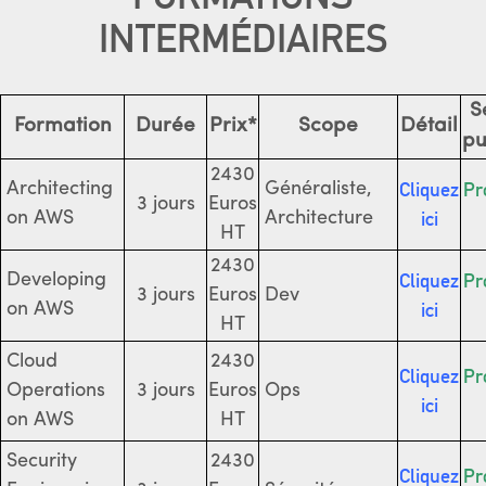
INTERMÉDIAIRES
S
Formation
Durée
Prix*
Scope
Détail
pu
2430
Cliquez
Pr
Architecting
Généraliste,
3 jours
Euros
ici
on AWS
Architecture
HT
2430
Cliquez
Pr
Developing
3 jours
Euros
Dev
ici
on AWS
HT
Cloud
2430
Cliquez
Pr
Operations
3 jours
Euros
Ops
ici
on AWS
HT
Security
2430
Cliquez
Pr