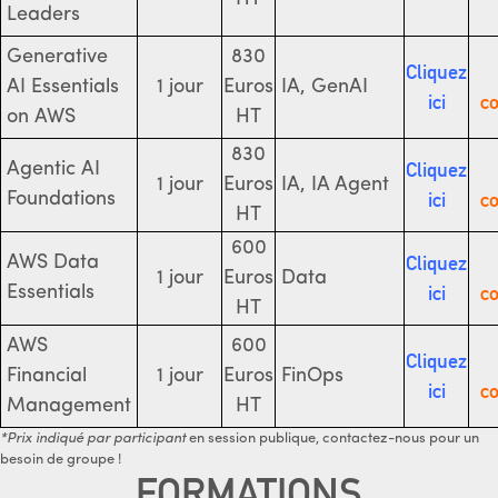
Leaders
Generative
830
Cliquez
AI Essentials
1 jour
Euros
IA, GenAI
ici
co
on AWS
HT
830
Cliquez
Agentic AI
1 jour
Euros
IA, IA Agent
ici
co
Foundations
HT
600
Cliquez
AWS Data
1 jour
Euros
Data
ici
co
Essentials
HT
AWS
600
Cliquez
Financial
1 jour
Euros
FinOps
ici
co
Management
HT
*Prix indiqué par participant
en session publique, contactez-nous pour un
besoin de groupe !
FORMATIONS