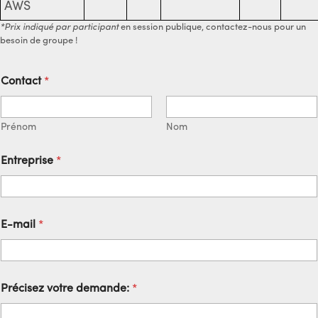
AWS
*Prix indiqué par participant
en session publique, contactez-nous pour un
besoin de groupe !
Contact
*
Prénom
Nom
E
Entreprise
*
-
m
a
i
l
E-mail
*
d
e
m
a
n
Précisez votre demande:
*
d
e