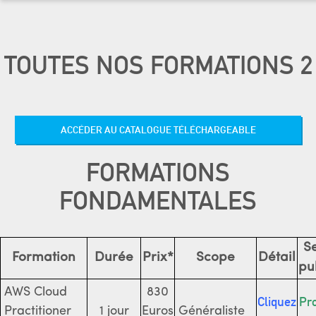
TOUTES NOS FORMATIONS 2
ACCÉDER AU CATALOGUE TÉLÉCHARGEABLE
FORMATIONS
FONDAMENTALES
S
Formation
Durée
Prix*
Scope
Détail
pu
AWS Cloud
830
Cliquez
Pr
Practitioner
1 jour
Euros
Généraliste